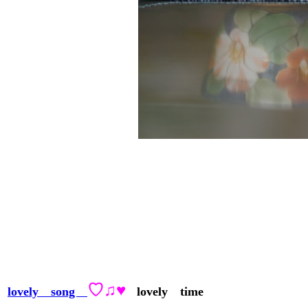
♡♫
♥
lovely song
lovely time