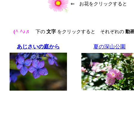
⇐ お花をクリックすると
(^ ^♪♬
下の
文字
をクリックすると それぞれの
動
あじさいの庭から
夏の深山公園