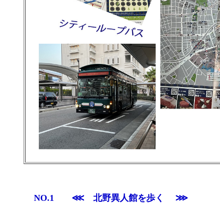
NO.1 ⋘ 北野異人館を歩く
⋙