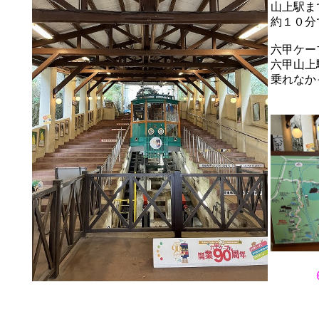
山上駅ま
約１０分
六甲ケー
六甲山上
乗れなか
六甲
◎