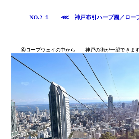
NO.2-１ ⋘ 神戸布引ハーブ園／ロ
④ロープウェイの中から 神戸の街が一望できま