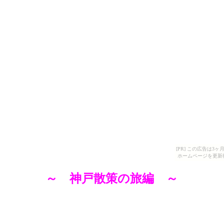
[PR] この広告は
ホームページを更新
～ 神戸散策の旅編 ～