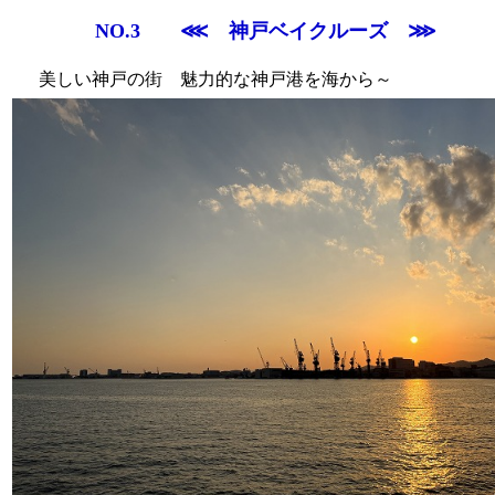
NO.3
⋘ 神戸ベイクルーズ ⋙
美しい神戸の街 魅力的な神戸港を海から～