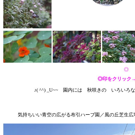
◎
◎印をクリック→
♪( ^^) _U~~ 園内には 秋咲きの いろ
気持ちいい青空の広がる布引ハーブ園／風の丘芝生広